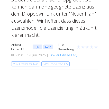
können dann eine geeignete Lizenz aus
dem Dropdown-Link unter "Neuer Plan"
auswählen. Wir hoffen, dass dieses
Lizenzmodell die Lizenzierung in Zukunft
klarer macht.
Antwort
Ihre
★
★
★
★
★
Ja
Nein
hilfreich?
Bewertung
KH2150 | 19. Jun 2026 |
Link auf diese FAQ
VPN Tracker for Mac
VPN Tracker for iOS