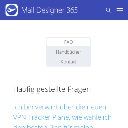
Skip
Men
to
search
main
content
FAQ
Handbücher
Kontakt
Häufig gestellte Fragen
Ich bin verwirrt über die neuen
VPN Tracker Pläne, wie wähle ich
den besten Plan für meine