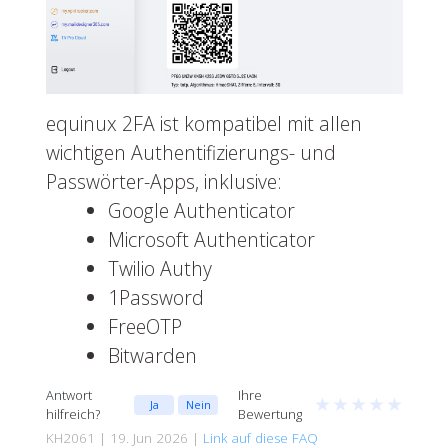
equinux 2FA ist kompatibel mit allen
wichtigen Authentifizierungs- und
Passwörter-Apps, inklusive:
Google Authenticator
Microsoft Authenticator
Twilio Authy
1Password
FreeOTP
Bitwarden
Antwort
Ihre
★
★
★
★
★
Ja
Nein
hilfreich?
Bewertung
KH2061 | 19. Jun 2026 |
Link auf diese FAQ