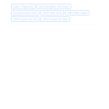
Sales / Allgemein
Mail Designer 365 (Mac)
my.vpntracker.com
VPNT WoC (iOS)
VPNT WoC (Mac)
VPN Tracker for iOS
VPN Tracker for Mac