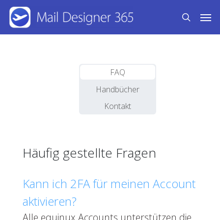
Skip
Men
to
search
main
content
FAQ
Handbücher
Kontakt
Häufig gestellte Fragen
Kann ich 2FA für meinen Account
aktivieren?
Alle equinux Accounts unterstützen die