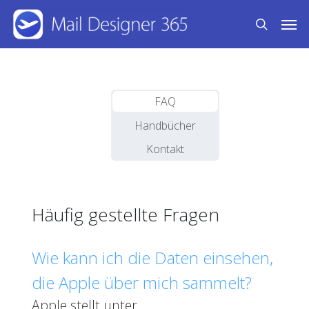
Skip
Men
to
search
main
content
FAQ
Handbücher
Kontakt
Häufig gestellte Fragen
Wie kann ich die Daten einsehen,
die Apple über mich sammelt?
Apple stellt unter