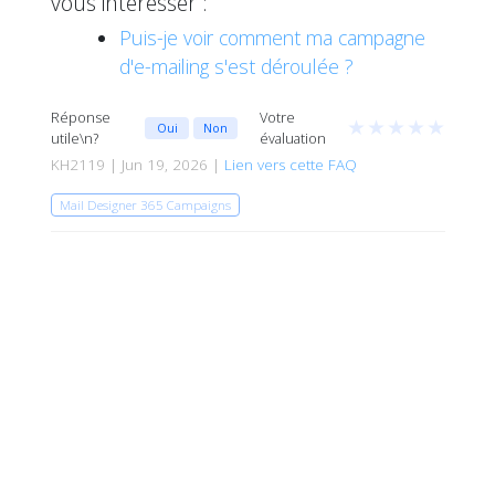
vous intéresser :
Puis-je voir comment ma campagne
d'e-mailing s'est déroulée ?
Réponse
Votre
★
★
★
★
★
Oui
Non
utile\n?
évaluation
KH2119 | Jun 19, 2026 |
Lien vers cette FAQ
Mail Designer 365 Campaigns