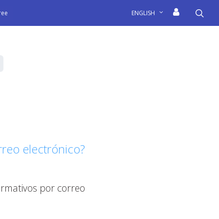
sea
free
ENGLISH
rreo electrónico?
formativos por correo