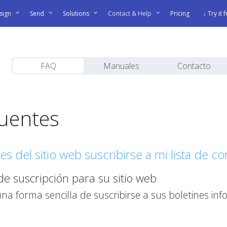
sign
Send
Solutions
Contact & Help
Pricing
↓ Try it 
FAQ
Manuales
Contacto
cuentes
s del sitio web suscribirse a mi lista de co
e suscripción para su sitio web
una forma sencilla de suscribirse a sus boletines in