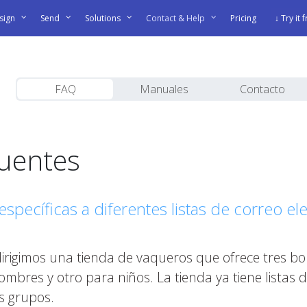
sign
Send
Solutions
Contact & Help
Pricing
↓ Try it 
FAQ
Manuales
Contacto
cuentes
specíficas a diferentes listas de correo 
igimos una tienda de vaqueros que ofrece tres bol
bres y otro para niños. La tienda ya tiene listas d
os grupos.