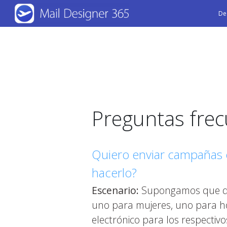
Skip
De
to
main
content
Preguntas fre
Quiero enviar campañas e
hacerlo?
Escenario:
Supongamos que dir
uno para mujeres, uno para hom
electrónico para los respectiv