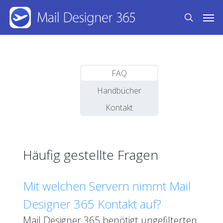
Skip
Men
to
search
main
content
FAQ
Handbücher
Kontakt
Häufig gestellte Fragen
Mit welchen Servern nimmt Mail
Designer 365 Kontakt auf?
Mail Designer 365 benötigt ungefilterten